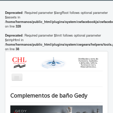
Deprecated
: Required parameter $langRoot follows optional parameter
$assets in
/home/hermanos/public_html/plugins/system/cwfacebookjs/cwfaceb
on line
328
Deprecated
: Required parameter $limit follows optional parameter
$stripHtml in
/home/hermanos/public_html/plugins/system/cwgears/helpers/tools
on line
38
Toggle
Navigation
Inicio
Complementos de baño Gedy
Descalcificadores y Ósmosis
Baño