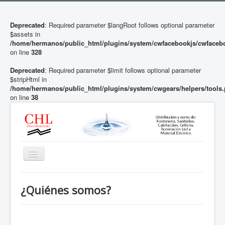
Deprecated
: Required parameter $langRoot follows optional parameter
$assets in
/home/hermanos/public_html/plugins/system/cwfacebookjs/cwfaceb
on line
328
Deprecated
: Required parameter $limit follows optional parameter
$stripHtml in
/home/hermanos/public_html/plugins/system/cwgears/helpers/tools
on line
38
Toggle
Navigation
Inicio
¿Quiénes somos?
Descalcificadores y Ósmosis
Baño