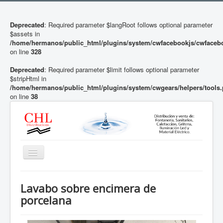
Deprecated
: Required parameter $langRoot follows optional parameter
$assets in
/home/hermanos/public_html/plugins/system/cwfacebookjs/cwfaceb
on line
328
Deprecated
: Required parameter $limit follows optional parameter
$stripHtml in
/home/hermanos/public_html/plugins/system/cwgears/helpers/tools
on line
38
Toggle
Navigation
Inicio
Lavabo sobre encimera de
Descalcificadores y Ósmosis
porcelana
Baño